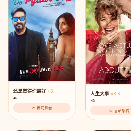
还是觉得你最好
⭐8
人生大事
⭐8.3
4K
HD
🍅 番茄想看
🍅 番茄想看