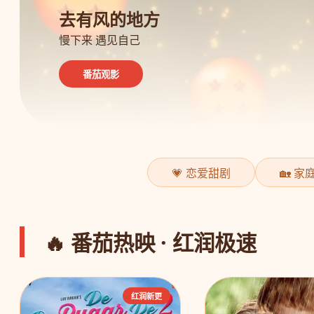
去有风的地方
人生大事
间谍过家家
慢下来 遇见自己
种星星的人 温暖告别
虚假家庭 真实温暖
番茄观影
番茄观影
番茄观影
💗 恋爱甜剧
🏡 家
🔥 番茄热映 · 红润极速
红润新更