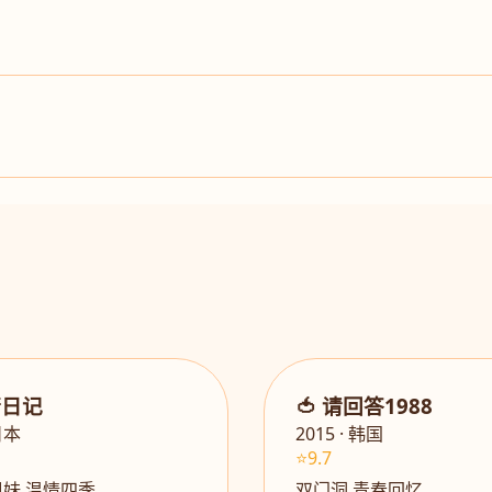
街日记
🍅 请回答1988
 日本
2015 · 韩国
⭐9.7
妹 温情四季
双门洞 青春回忆