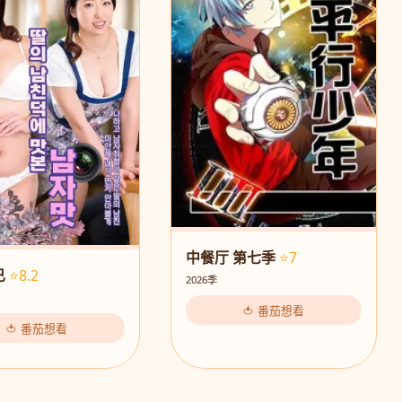
中餐厅 第七季
⭐7
已
⭐8.2
2026季
🍅 番茄想看
🍅 番茄想看