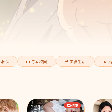
庭暖心
📖 青春校园
🍜 美食生活
🍃
红润新更