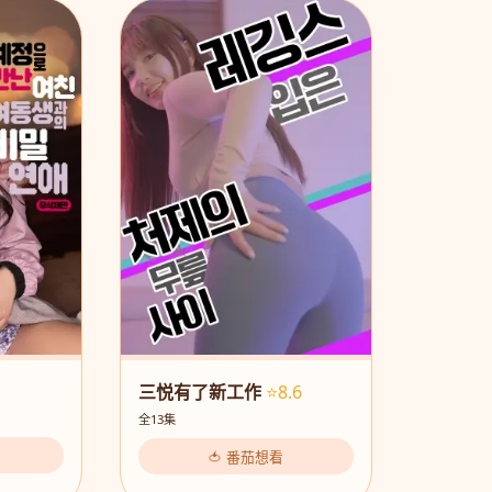
三悦有了新工作
⭐8.6
全13集
🍅 番茄想看