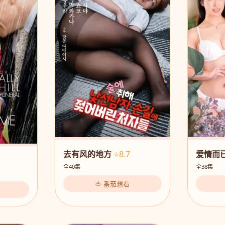
去有风的地方
⭐8.7
爱情而
全40集
全38集
🍅 番茄想看