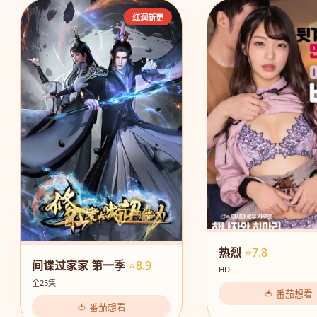
红润新更
热烈
⭐7.8
间谍过家家 第一季
⭐8.9
HD
全25集
🍅 番茄想看
🍅 番茄想看