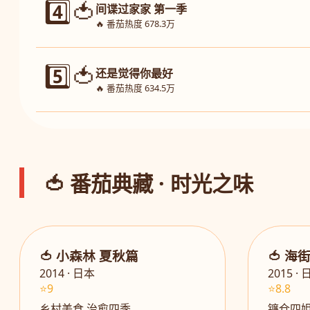
4️⃣🍅
间谍过家家 第一季
🔥 番茄热度 678.3万
5️⃣🍅
还是觉得你最好
🔥 番茄热度 634.5万
🍅 番茄典藏 · 时光之味
🍅 小森林 夏秋篇
🍅 海
2014 · 日本
2015 ·
⭐9
⭐8.8
乡村美食 治愈四季
镰仓四姐